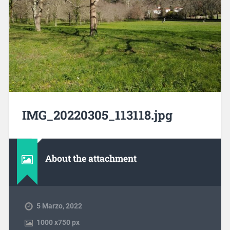
IMG_20220305_113118.jpg
About the attachment
5 Marzo, 2022
1000
x
750 px