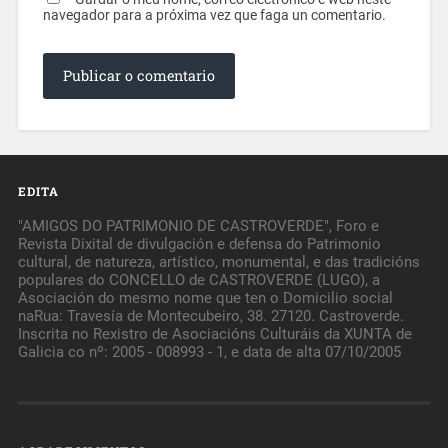
navegador para a próxima vez que faga un comentario.
EDITA
"AMIGOS DO PATRIMONIO DE CASTROVERDE", Foro e
Revista Dixital de divulgación e defensa do Patrimonio
cultural, de natureza, artístico, monumental, e das tradicións
populares do CONCELLO de CASTROVERDE (LUGO), a
Asociación do mesmo nome que ten o Domicilio social
naRua: Travesía de Montecubeiro, 38. 27120. Castroverde.
Inscrita no Rexistro de Asociacións Culturáis da XUNTA de
Galicia co nº: 2005 - 008993 - 1, e data de alta 07/10/2005