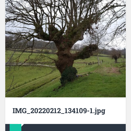
IMG_20220212_134109-1.jpg