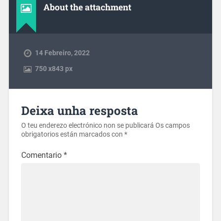
About the attachment
14 Febreiro, 2022
750
x
843 px
Deixa unha resposta
O teu enderezo electrónico non se publicará
Os campos
obrigatorios están marcados con
*
Comentario
*