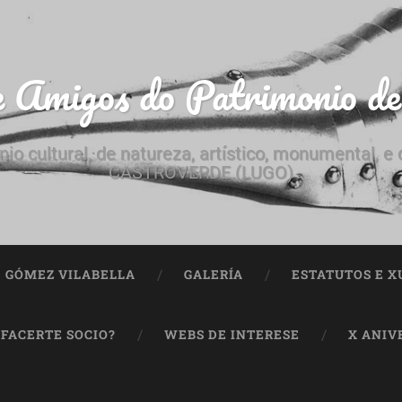
e Amigos do Patrimonio d
nio cultural, de natureza, artístico, monumental, 
CASTROVERDE (LUGO)
ª GÓMEZ VILABELLA
GALERÍA
ESTATUTOS E X
 FACERTE SOCIO?
WEBS DE INTERESE
X ANIV