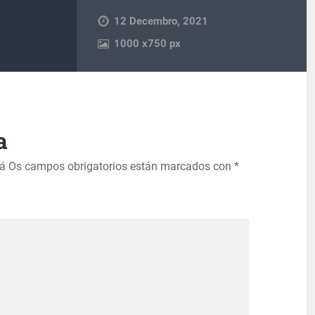
12 Decembro, 2021
1000
x
750 px
a
rá
Os campos obrigatorios están marcados con
*