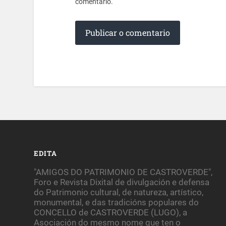
comentario.
EDITA
"AMIGOS DO PATRIMONIO DE CASTROVERDE",
Foro e Revista Dixital de divulgación e defensa
do Patrimonio cultural, de natureza, artístico,
monumental, e das tradicións populares do
CONCELLO de CASTROVERDE (LUGO), a
Asociación do mesmo nome que ten o