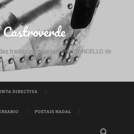
e Castroverde
e das tradicións populares do CONCELLO de
UNTA DIRECTIVA
ERSARIO
POSTAIS NADAL