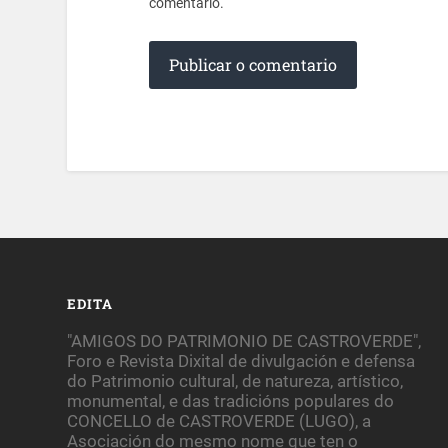
comentario.
EDITA
"AMIGOS DO PATRIMONIO DE CASTROVERDE",
Foro e Revista Dixital de divulgación e defensa
do Patrimonio cultural, de natureza, artístico,
monumental, e das tradicións populares do
CONCELLO de CASTROVERDE (LUGO), a
Asociación do mesmo nome que ten o