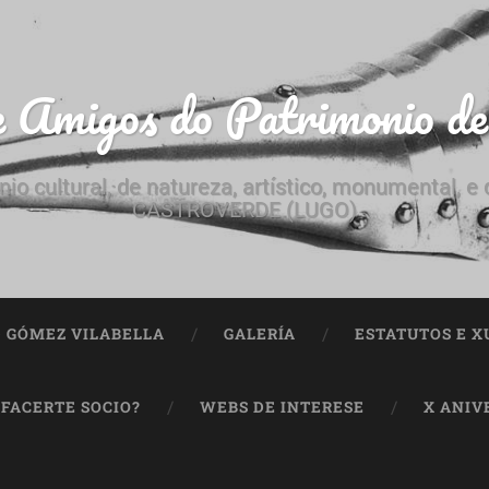
e Amigos do Patrimonio d
nio cultural, de natureza, artístico, monumental, 
CASTROVERDE (LUGO)
ª GÓMEZ VILABELLA
GALERÍA
ESTATUTOS E X
 FACERTE SOCIO?
WEBS DE INTERESE
X ANIV