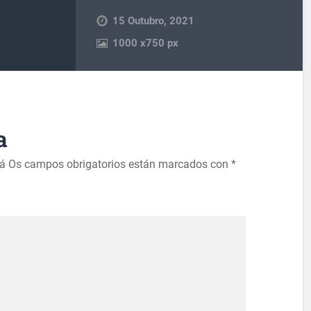
15 Outubro, 2021
1000
x
750 px
a
rá
Os campos obrigatorios están marcados con
*