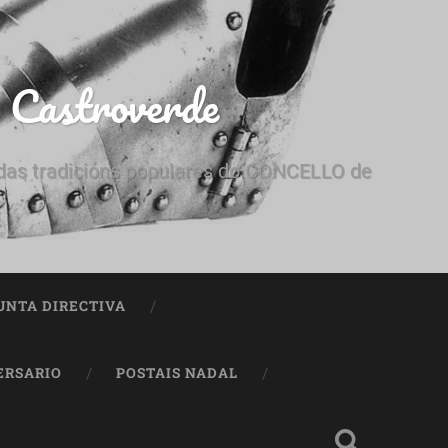
e Castroverde
e das tradicións populares do CONCELLO de
UNTA DIRECTIVA
ERSARIO
POSTAIS NADAL