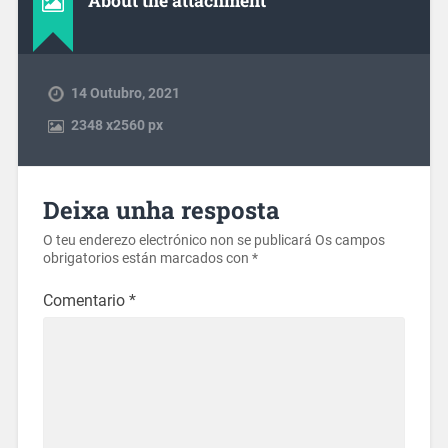
About the attachment
14 Outubro, 2021
2348
x
2560 px
Deixa unha resposta
O teu enderezo electrónico non se publicará
Os campos
obrigatorios están marcados con
*
Comentario
*