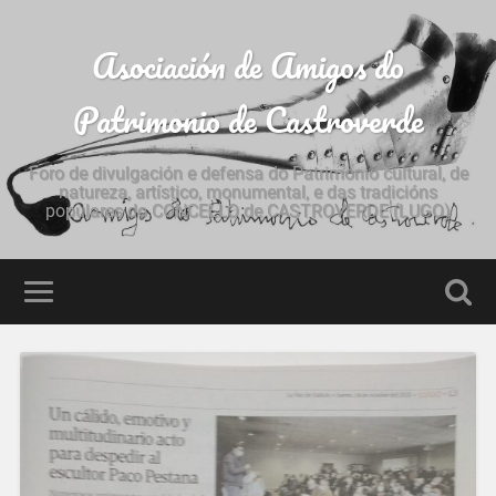
Asociación de Amigos do
Patrimonio de Castroverde
Foro de divulgación e defensa do Patrimonio cultural, de
natureza, artístico, monumental, e das tradicións
populares do CONCELLO de CASTROVERDE (LUGO)