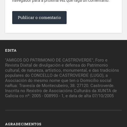
navegador para a próxima vez que faga un comentario.
EDITA
"AMIGOS DO PATRIMONIO DE CASTROVERDE", Foro e
Revista Dixital de divulgación e defensa do Patrimonio
cultural, de natureza, artístico, monumental, e das tradicións
populares do CONCELLO de CASTROVERDE (LUGO), a
Asociación do mesmo nome que ten o Domicilio social
naRua: Travesía de Montecubeiro, 38. 27120. Castroverde.
Inscrita no Rexistro de Asociacións Culturáis da XUNTA de
Galicia co nº: 2005 - 008993 - 1, e data de alta 07/10/2005
AGRADECIMENTOS