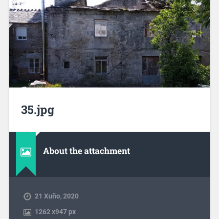
35.jpg
About the attachment
21 Xuño, 2020
1262
x
947 px