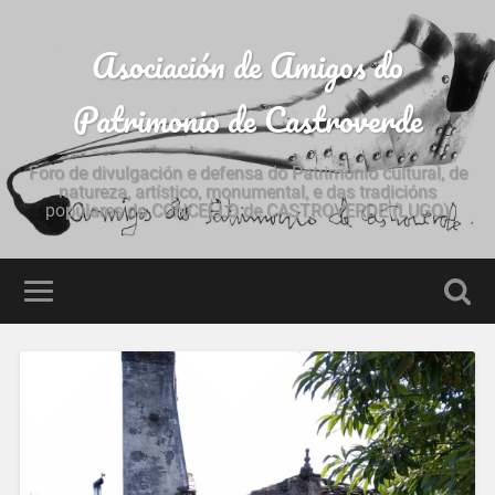
Asociación de Amigos do
Patrimonio de Castroverde
Foro de divulgación e defensa do Patrimonio cultural, de
natureza, artístico, monumental, e das tradicións
populares do CONCELLO de CASTROVERDE (LUGO)