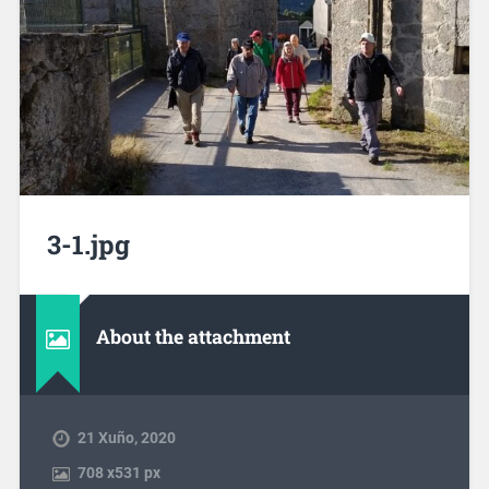
3-1.jpg
About the attachment
21 Xuño, 2020
708
x
531 px