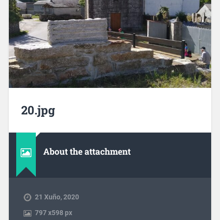
20.jpg
About the attachment
21 Xuño, 2020
797
x
598 px