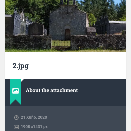
2.jpg
About the attachment
21 Xuño, 2020
1908
x
1431 px