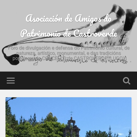
Asociación de Amigos do
Patrimonio de Castroverde
Foro de divulgación e defensa do Patrimonio cultural, de
natureza, artístico, monumental, e das tradicións
populares do CONCELLO de CASTROVERDE (LUGO)