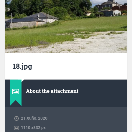
18.jpg
About the attachment
21 Xuño, 2020
1110
x
832 px