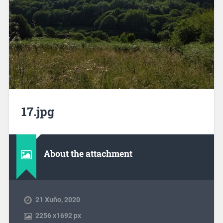
17.jpg
About the attachment
21 Xuño, 2020
2256
x
1692 px