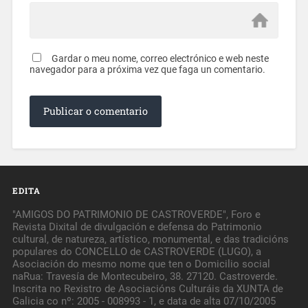
Gardar o meu nome, correo electrónico e web neste
navegador para a próxima vez que faga un comentario.
EDITA
"AMIGOS DO PATRIMONIO DE CASTROVERDE", Foro e
Revista Dixital de divulgación e defensa do Patrimonio
cultural, de natureza, artístico, monumental, e das tradicións
populares do CONCELLO de CASTROVERDE (LUGO), a
Asociación do mesmo nome que ten o Domicilio social
naRua: Travesía de Montecubeiro, 38. 27120. Castroverde.
Inscrita no Rexistro de Asociacións Culturáis da XUNTA de
Galicia co nº: 2005 - 008993 - 1, e data de alta 07/10/2005