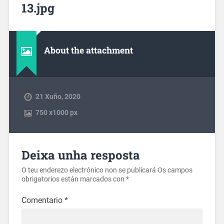
13.jpg
About the attachment
21 Xuño, 2020
750
x
1000 px
Deixa unha resposta
O teu enderezo electrónico non se publicará
Os campos
obrigatorios están marcados con
*
Comentario
*