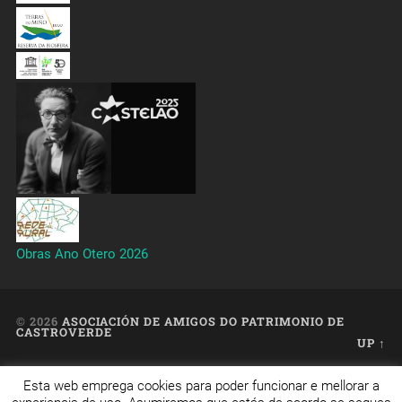
Obras Ano Otero 2026
© 2026
ASOCIACIÓN DE AMIGOS DO PATRIMONIO DE
CASTROVERDE
UP ↑
Esta web emprega cookies para poder funcionar e mellorar a
Web creada, aloxada e mantida por Café Dixital SL - 2026.