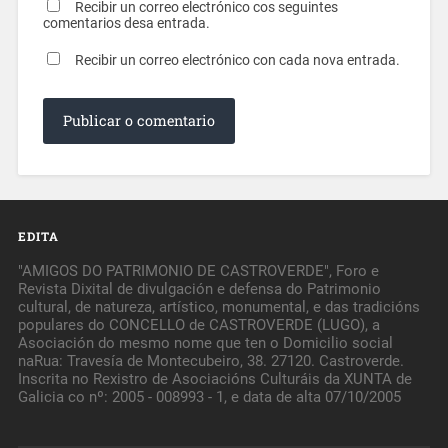
Recibir un correo electrónico cos seguintes
comentarios desa entrada.
Recibir un correo electrónico con cada nova entrada.
EDITA
"AMIGOS DO PATRIMONIO DE CASTROVERDE", Foro e
Revista Dixital de divulgación e defensa do Patrimonio
cultural, de natureza, artístico, monumental, e das tradicións
populares do CONCELLO de CASTROVERDE (LUGO), a
Asociación do mesmo nome que ten o Domicilio social
naRua: Travesía de Montecubeiro, 38. 27120. Castroverde.
Inscrita no Rexistro de Asociacións Culturáis da XUNTA de
Galicia co nº: 2005 - 008993 - 1, e data de alta 07/10/2005