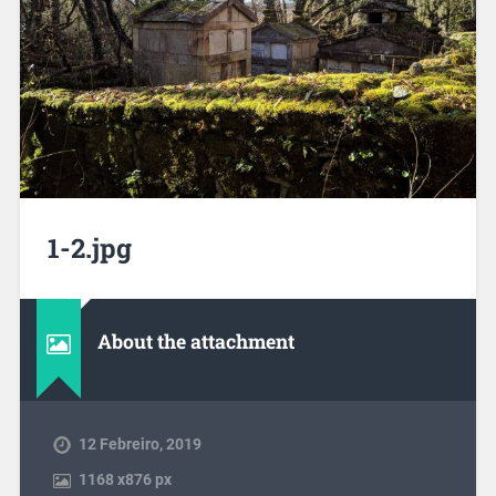
1-2.jpg
About the attachment
12 Febreiro, 2019
1168
x
876 px