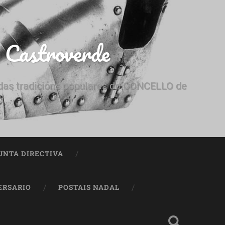
e Castroverde
e das tradicións populares do CONCELLO de
UNTA DIRECTIVA
ERSARIO
POSTAIS NADAL