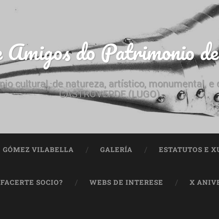
e Amigos do Patrimonio d
nio cultural, de natureza, artístico, monumental, 
CASTROVERDE (LUGO)
ª GÓMEZ VILABELLA
GALERÍA
ESTATUTOS E X
 FACERTE SOCIO?
WEBS DE INTERESE
X ANIV