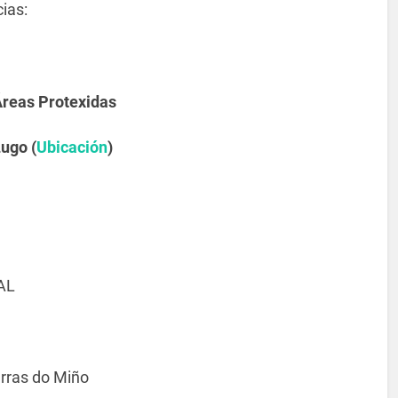
ias:
Áreas Protexidas
ugo (
Ubicación
)
AL
erras do Miño