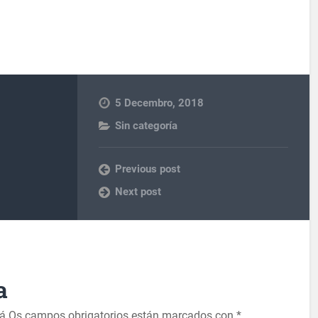
5 Decembro, 2018
Sin categoría
Previous post
Next post
a
rá
Os campos obrigatorios están marcados con
*