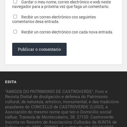
Gardar o meu nome, correo electrónico e web neste
navegador para a próxima vez que faga un comentario.
Recibir un correo electrónico cos seguintes
comentarios desa entrada.
Recibir un correo electrónico con cada nova entrada.
EDITA
"AMIGOS DO PATRIMONIO DE CASTROVERDE", Foro e
Revista Dixital de divulgación e defensa do Patrimonio
cultural, de natureza, artístico, monumental, e das tradicións
populares do CONCELLO de CASTROVERDE (LUGO), a
Asociación do mesmo nome que ten o Domicilio social
naRua: Travesía de Montecubeiro, 38. 27120. Castroverde.
Inscrita no Rexistro de Asociacións Culturáis da XUNTA de