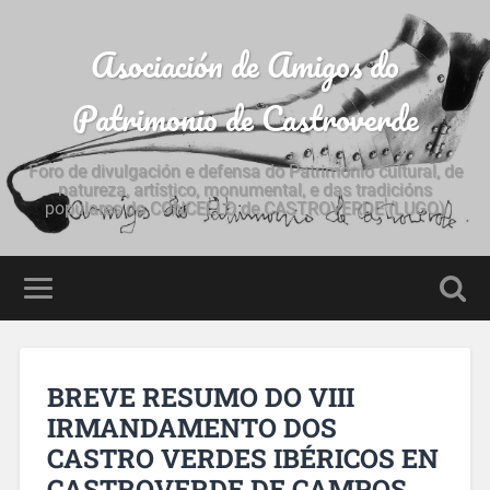
Asociación de Amigos do
Patrimonio de Castroverde
Foro de divulgación e defensa do Patrimonio cultural, de
natureza, artístico, monumental, e das tradicións
populares do CONCELLO de CASTROVERDE (LUGO)
BREVE RESUMO DO VIII
IRMANDAMENTO DOS
CASTRO VERDES IBÉRICOS EN
CASTROVERDE DE CAMPOS