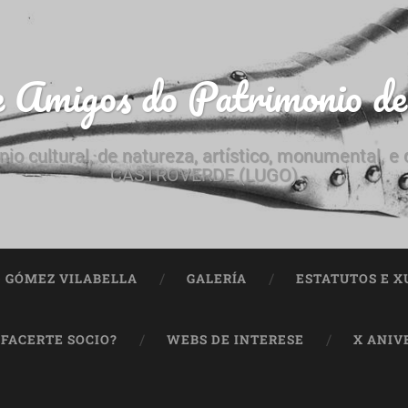
e Amigos do Patrimonio d
nio cultural, de natureza, artístico, monumental, 
CASTROVERDE (LUGO)
ª GÓMEZ VILABELLA
GALERÍA
ESTATUTOS E X
 FACERTE SOCIO?
WEBS DE INTERESE
X ANIV