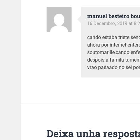
manuel besteiro bo
16 Decembro, 2019 at 8:2
cando estaba triste sen
ahora por internet enter
soutomarille,cando enf
despois a famila tamen 
vrao pasaado no sei po
Deixa unha respost