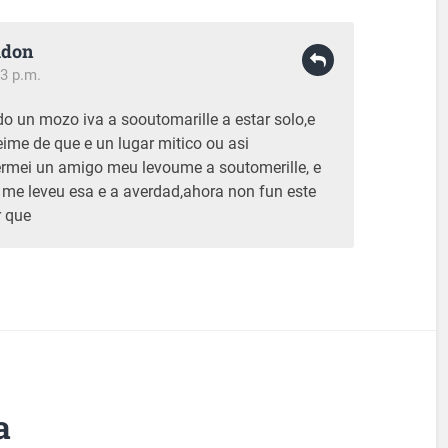
udon
3 p.m.
do un mozo iva a sooutomarille a estar solo,e
eime de que e un lugar mitico ou asi
ermei un amigo meu levoume a soutomerille, e
me leveu esa e a averdad,ahora non fun este
r que
a