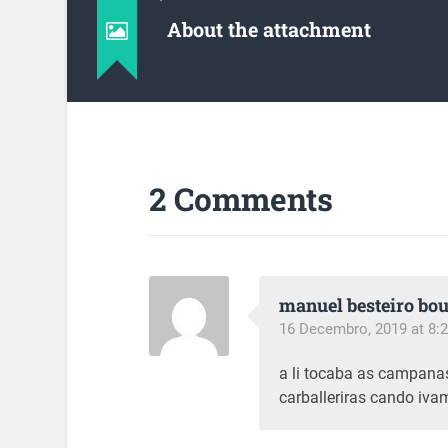
About the attachment
2 Comments
manuel besteiro bo
16 Decembro, 2019 at 8:2
a li tocaba as campana
carballeriras cando iva