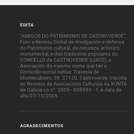
EDITA
"AMIGOS DO PATRIMONIO DE CASTROVERDE",
Foro e Revista Dixital de divulgación e defensa
do Patrimonio cultural, de natureza, artístico,
monumental, e das tradicións populares do
CONCELLO de CASTROVERDE (LUGO), a
Asociación do mesmo nome que ten o
Domicilio social naRua: Travesía de
Montecubeiro, 38. 27120. Castroverde. Inscrita
no Rexistro de Asociacións Culturáis da XUNTA
de Galicia co nº: 2005 - 008993 - 1, e data de
alta 07/10/2005
AGRADECIMENTOS