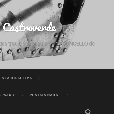
e Castroverde
e das tradicións populares do CONCELLO de
UNTA DIRECTIVA
ERSARIO
POSTAIS NADAL