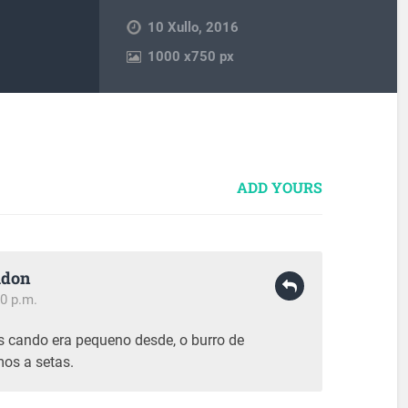
10 Xullo, 2016
1000
x
750 px
ADD YOURS
udon
0 p.m.
s cando era pequeno desde, o burro de
mos a setas.