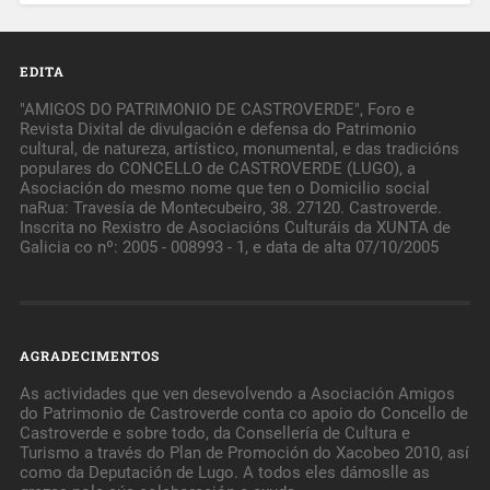
EDITA
"AMIGOS DO PATRIMONIO DE CASTROVERDE", Foro e
Revista Dixital de divulgación e defensa do Patrimonio
cultural, de natureza, artístico, monumental, e das tradicións
populares do CONCELLO de CASTROVERDE (LUGO), a
Asociación do mesmo nome que ten o Domicilio social
naRua: Travesía de Montecubeiro, 38. 27120. Castroverde.
Inscrita no Rexistro de Asociacións Culturáis da XUNTA de
Galicia co nº: 2005 - 008993 - 1, e data de alta 07/10/2005
AGRADECIMENTOS
As actividades que ven desevolvendo a Asociación Amigos
do Patrimonio de Castroverde conta co apoio do Concello de
Castroverde e sobre todo, da Consellería de Cultura e
Turismo a través do Plan de Promoción do Xacobeo 2010, así
como da Deputación de Lugo. A todos eles dámoslle as