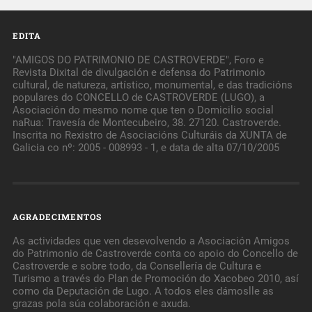
EDITA
"AMIGOS DO PATRIMONIO DE CASTROVERDE", Foro e
Revista Dixital de divulgación e defensa do Patrimonio
cultural, de natureza, artístico, monumental, e das tradicións
populares do CONCELLO de CASTROVERDE (LUGO), a
Asociación do mesmo nome que ten o Domicilio social
naRua: Travesía de Montecubeiro, 38. 27120. Castroverde.
Inscrita no Rexistro de Asociacións Culturáis da XUNTA de
Galicia co nº: 2005 - 008993 - 1, e data de alta 07/10/2005
AGRADECIMENTOS
As actividades que ven desevolvendo a Asociación Amigos
do Patrimonio de Castroverde conta co apoio do Concello de
Castroverde e sobre todo, da Consellería de Cultura e
Turismo a través do Plan de Promoción do Xacobeo 2010, así
como da Deputación de Lugo. A todos eles dámoslle as
grazas pola súa colaboración e axuda.