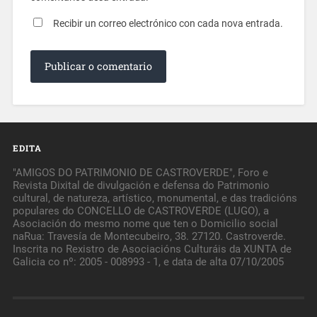
Recibir un correo electrónico con cada nova entrada.
EDITA
"AMIGOS DO PATRIMONIO DE CASTROVERDE", Foro e
Revista Dixital de divulgación e defensa do Patrimonio
cultural, de natureza, artístico, monumental, e das tradicións
populares do CONCELLO de CASTROVERDE (LUGO), a
Asociación do mesmo nome que ten o Domicilio social
naRua: Travesía de Montecubeiro, 38. 27120. Castroverde.
Inscrita no Rexistro de Asociacións Culturáis da XUNTA de
Galicia co nº: 2005 - 008993 - 1, e data de alta 07/10/2005