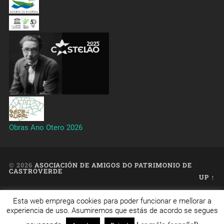
Obras Ano Otero 2026
© 2026
ASOCIACIÓN DE AMIGOS DO PATRIMONIO DE
CASTROVERDE
UP ↑
Esta web emprega cookies para poder funcionar e mellorar a
Web creada, aloxada e mantida por Café Dixital SL - 2026.
experiencia de uso. Asumiremos que estás de acordo se segues
Visítanos en
https://cafedixital.com
ou ponte en contacto