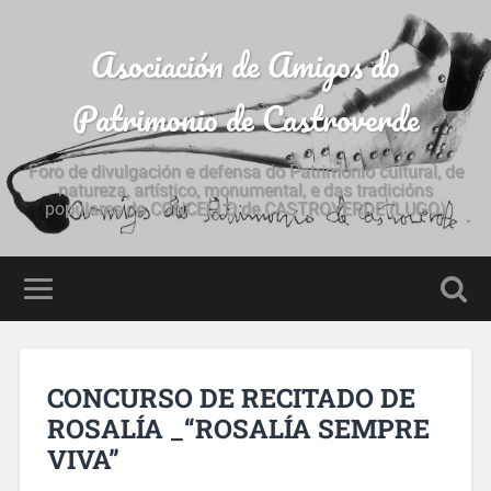
Asociación de Amigos do
Patrimonio de Castroverde
Foro de divulgación e defensa do Patrimonio cultural, de
natureza, artístico, monumental, e das tradicións
populares do CONCELLO de CASTROVERDE (LUGO)
CONCURSO DE RECITADO DE
ROSALÍA _“ROSALÍA SEMPRE
VIVA”