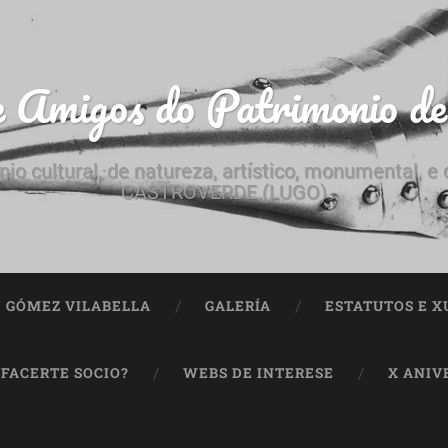
e Amigos do Patrimonio d
nio cultural, de natureza, artístico, monumental, 
CASTROVERDE (LUGO)
ª GÓMEZ VILABELLA
GALERÍA
ESTATUTOS E X
 FACERTE SOCIO?
WEBS DE INTERESE
X ANIV