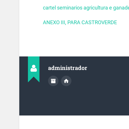
cartel seminarios agricultura e gana
ANEXO III, PARA CASTROVERDE
administrador