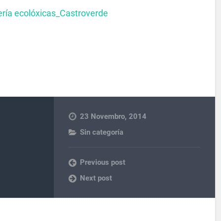
dería ecolóxicas_Castroverde
23 Novembro, 2014
Sin categoría
Previous post
Next post