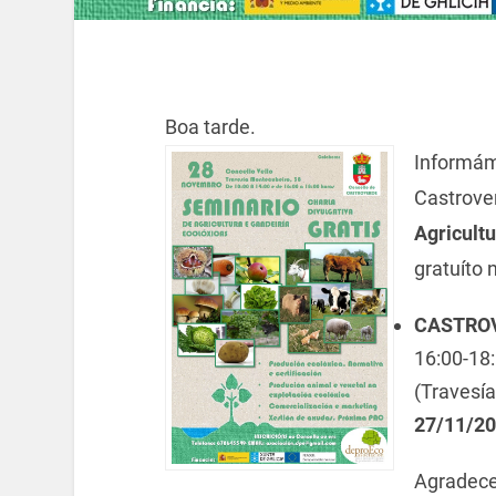
Boa tarde.
Informám
Castrove
Agricult
gratuíto 
CASTRO
16:00-18:
(Travesía
27/11/20
Agradece