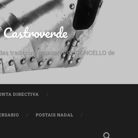
e Castroverde
e das tradicións populares do CONCELLO de
UNTA DIRECTIVA
ERSARIO
POSTAIS NADAL