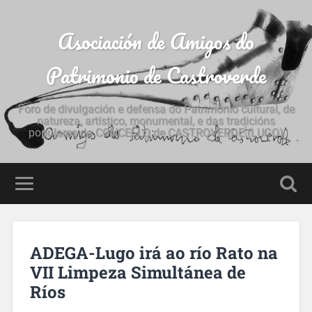
Asociación de Amigos do
Patrimonio de Castroverde
Foro de divulgación e defensa do Patrimonio cultural, de
natureza, artístico, monumental, e das tradicións
populares do CONCELLO de CASTROVERDE (LUGO)
ADEGA-Lugo irá ao río Rato na
VII Limpeza Simultánea de
Ríos