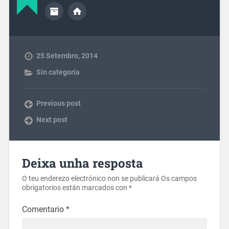
25 Setembro, 2014
Sin categoría
Previous post
Next post
Deixa unha resposta
O teu enderezo electrónico non se publicará
Os campos
obrigatorios están marcados con
*
Comentario
*