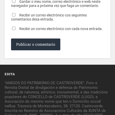
Gardar o meu nome, correo electrónico e web neste
navegador para a próxima vez que faga un comentario.
Recibir un correo electrónico cos seguintes
comentarios desa entrada.
Recibir un correo electrónico con cada nova entrada.
EDITA
"AMIGOS DO PATRIMONIO DE CASTROVERDE", Foro e
Revista Dixital de divulgación e defensa do Patrimonio
cultural, de natureza, artístico, monumental, e das tradicións
populares do CONCELLO de CASTROVERDE (LUGO), a
Asociación do mesmo nome que ten o Domicilio social
naRua: Travesía de Montecubeiro, 38. 27120. Castroverde.
Inscrita no Rexistro de Asociacións Culturáis da XUNTA de