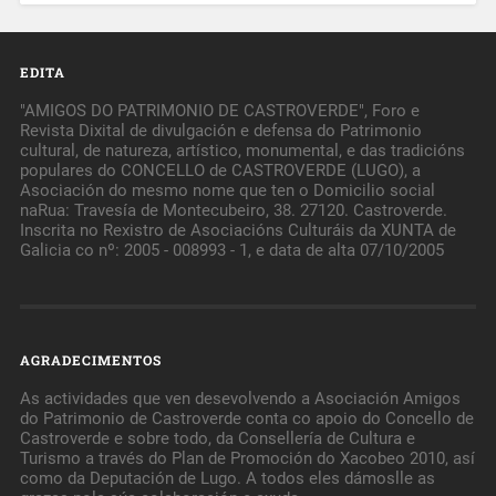
EDITA
"AMIGOS DO PATRIMONIO DE CASTROVERDE", Foro e
Revista Dixital de divulgación e defensa do Patrimonio
cultural, de natureza, artístico, monumental, e das tradicións
populares do CONCELLO de CASTROVERDE (LUGO), a
Asociación do mesmo nome que ten o Domicilio social
naRua: Travesía de Montecubeiro, 38. 27120. Castroverde.
Inscrita no Rexistro de Asociacións Culturáis da XUNTA de
Galicia co nº: 2005 - 008993 - 1, e data de alta 07/10/2005
AGRADECIMENTOS
As actividades que ven desevolvendo a Asociación Amigos
do Patrimonio de Castroverde conta co apoio do Concello de
Castroverde e sobre todo, da Consellería de Cultura e
Turismo a través do Plan de Promoción do Xacobeo 2010, así
como da Deputación de Lugo. A todos eles dámoslle as