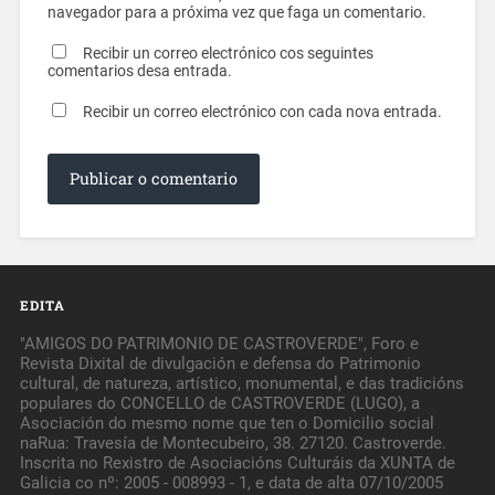
navegador para a próxima vez que faga un comentario.
Recibir un correo electrónico cos seguintes
comentarios desa entrada.
Recibir un correo electrónico con cada nova entrada.
EDITA
"AMIGOS DO PATRIMONIO DE CASTROVERDE", Foro e
Revista Dixital de divulgación e defensa do Patrimonio
cultural, de natureza, artístico, monumental, e das tradicións
populares do CONCELLO de CASTROVERDE (LUGO), a
Asociación do mesmo nome que ten o Domicilio social
naRua: Travesía de Montecubeiro, 38. 27120. Castroverde.
Inscrita no Rexistro de Asociacións Culturáis da XUNTA de
Galicia co nº: 2005 - 008993 - 1, e data de alta 07/10/2005