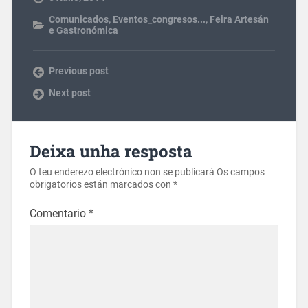
Comunicados
,
Eventos_congresos...
,
Feira Artesán
e Gastronómica
Previous post
Next post
Deixa unha resposta
O teu enderezo electrónico non se publicará
Os campos
obrigatorios están marcados con
*
Comentario
*