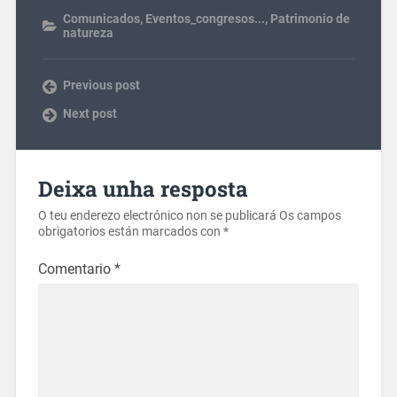
Comunicados
,
Eventos_congresos...
,
Patrimonio de
natureza
Previous post
Next post
Deixa unha resposta
O teu enderezo electrónico non se publicará
Os campos
obrigatorios están marcados con
*
Comentario
*