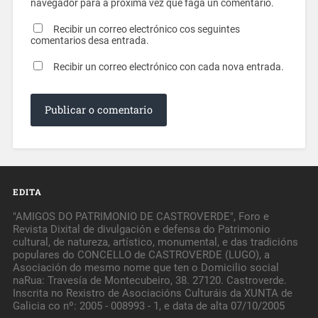
navegador para a próxima vez que faga un comentario.
Recibir un correo electrónico cos seguintes
comentarios desa entrada.
Recibir un correo electrónico con cada nova entrada.
EDITA
"AMIGOS DO PATRIMONIO DE CASTROVERDE", Foro e
Revista Dixital de divulgación e defensa do Patrimonio
cultural, de natureza, artístico, monumental, e das tradicións
populares do CONCELLO de CASTROVERDE (LUGO), a
Asociación do mesmo nome que ten o Domicilio social
naRua: Travesía de Montecubeiro, 38. 27120. Castroverde.
Inscrita no Rexistro de Asociacións Culturáis da XUNTA de
Galicia co nº: 2005 - 008993 - 1, e data de alta 07/10/2005