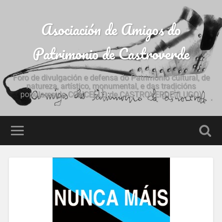
Asociación de Amigos do
Patrimonio de Castroverde
Foro de divulgación e defensa do Patrimonio cultural, de
natureza, artístico, monumental, e das tradicións
populares do CONCELLO de CASTROVERDE (LUGO)