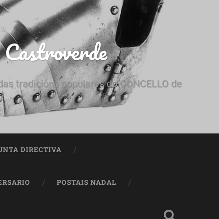
e Castroverde
e das tradicións populares do CONCELLO de
UNTA DIRECTIVA
ERSARIO
POSTAIS NADAL