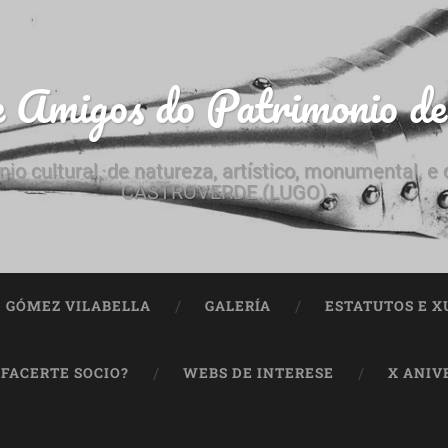
e Amigos do Patrimonio d
nio cultural, de natureza, artístico, monumental, 
CASTROVERDE (LUGO)
ª GÓMEZ VILABELLA
GALERÍA
ESTATUTOS E X
 FACERTE SOCIO?
WEBS DE INTERESE
X ANIV