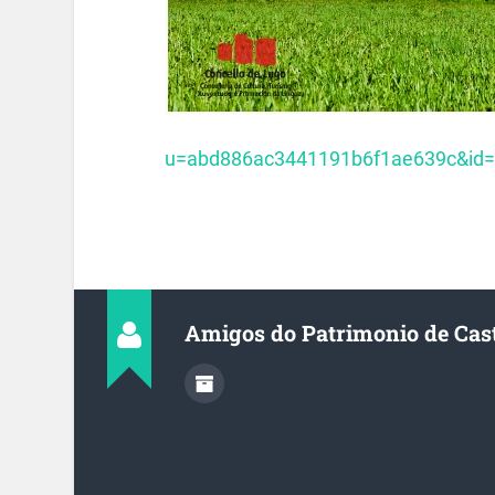
u=abd886ac3441191b6f1ae639c&id
Amigos do Patrimonio de Cas