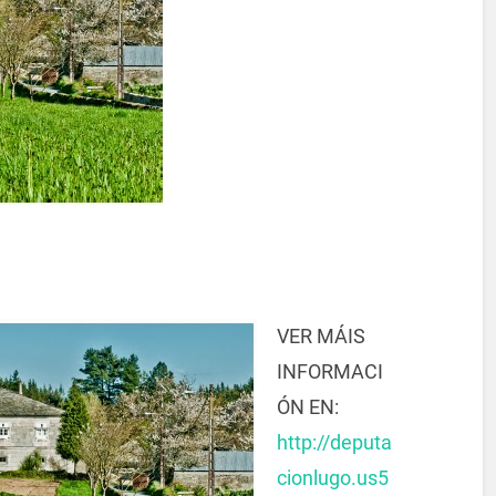
VER MÁIS
INFORMACI
ÓN EN:
http://deputa
cionlugo.us5