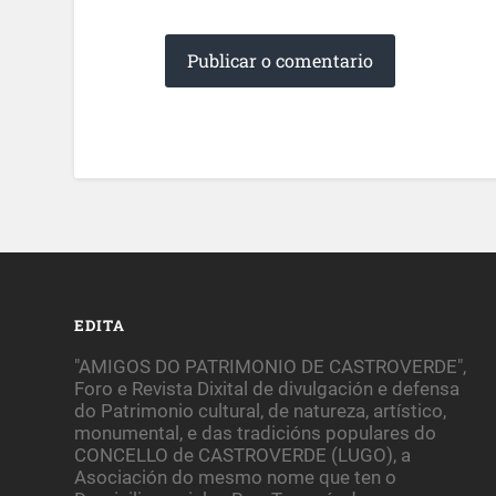
EDITA
"AMIGOS DO PATRIMONIO DE CASTROVERDE",
Foro e Revista Dixital de divulgación e defensa
do Patrimonio cultural, de natureza, artístico,
monumental, e das tradicións populares do
CONCELLO de CASTROVERDE (LUGO), a
Asociación do mesmo nome que ten o