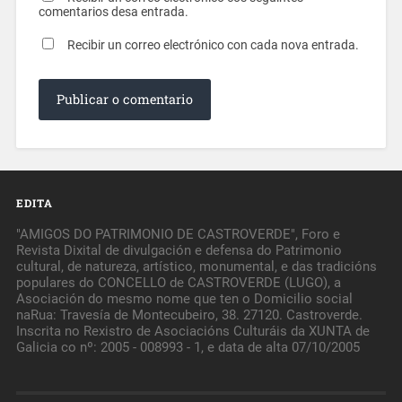
comentarios desa entrada.
Recibir un correo electrónico con cada nova entrada.
EDITA
"AMIGOS DO PATRIMONIO DE CASTROVERDE", Foro e
Revista Dixital de divulgación e defensa do Patrimonio
cultural, de natureza, artístico, monumental, e das tradicións
populares do CONCELLO de CASTROVERDE (LUGO), a
Asociación do mesmo nome que ten o Domicilio social
naRua: Travesía de Montecubeiro, 38. 27120. Castroverde.
Inscrita no Rexistro de Asociacións Culturáis da XUNTA de
Galicia co nº: 2005 - 008993 - 1, e data de alta 07/10/2005