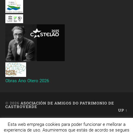
Obras Ano Otero 2026
© 2026
ASOCIACIÓN DE AMIGOS DO PATRIMONIO DE
CASTROVERDE
UP ↑
Esta web emprega cookies para poder funcionar e mellorar a
Web creada, aloxada e mantida por Café Dixital SL - 2026.
experiencia de uso. Asumiremos que estás de acordo se segues