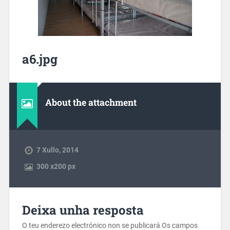
a6.jpg
About the attachment
7 Xullo, 2014
300
x
200 px
Deixa unha resposta
O teu enderezo electrónico non se publicará
Os campos