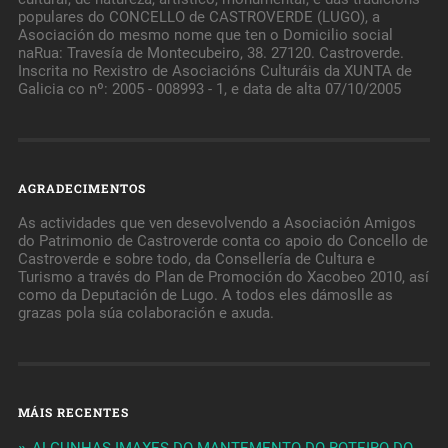
populares do CONCELLO de CASTROVERDE (LUGO), a
Asociación do mesmo nome que ten o Domicilio social
naRua: Travesía de Montecubeiro, 38. 27120. Castroverde.
Inscrita no Rexistro de Asociacións Culturáis da XUNTA de
Galicia co nº: 2005 - 008993 - 1, e data de alta 07/10/2005
AGRADECIMENTOS
As actividades que ven desevolvendo a Asociación Amigos
do Patrimonio de Castroverde conta co apoio do Concello de
Castroverde e sobre todo, da Consellería de Cultura e
Turismo a través do Plan de Promoción do Xacobeo 2010, así
como da Deputación de Lugo. A todos eles dámoslle as
grazas pola súa colaboración e axuda.
MÁIS RECENTES
ALGUNHAS IMAXES DO MANTEMENTO DO ROTEIRO DO