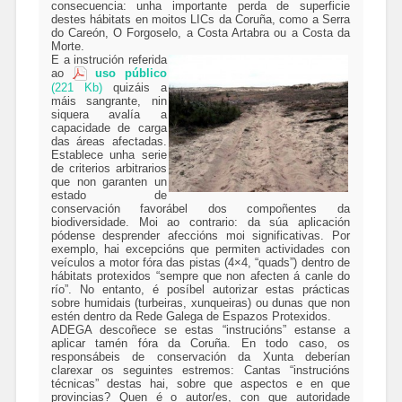
consecuencia: unha importante perda de superficie
destes hábitats en moitos LICs da Coruña, como a Serra
do Careón, O Forgoselo, a Costa Artabra ou a Costa da
Morte.
E a instrución referida
ao
uso público
(221 Kb)
quizáis a
máis sangrante, nin
siquera avalía a
capacidade de carga
das áreas afectadas.
Establece unha serie
de criterios arbitrarios
que non garanten un
estado de
conservación favorábel dos compoñentes da
biodiversidade. Moi ao contrario: da súa aplicación
pódense desprender afeccións moi significativas. Por
exemplo, hai excepcións que permiten actividades con
veículos a motor fóra das pistas (4×4, “quads”) dentro de
hábitats protexidos “sempre que non afecten á canle do
río”. No entanto, é posíbel autorizar estas prácticas
sobre humidais (turbeiras, xunqueiras) ou dunas que non
estén dentro da Rede Galega de Espazos Protexidos.
ADEGA descoñece se estas “instrucións” estanse a
aplicar tamén fóra da Coruña. En todo caso, os
responsábeis de conservación da Xunta deberían
clarexar os seguintes estremos: Cantas “instrucións
técnicas” destas hai, sobre que aspectos e en que
provincias? Quen é o autor/es, con que autoridade