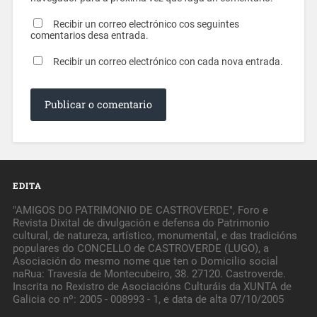
Recibir un correo electrónico cos seguintes
comentarios desa entrada.
Recibir un correo electrónico con cada nova entrada.
EDITA
"AMIGOS DO PATRIMONIO DE CASTROVERDE", Foro e
Revista Dixital de divulgación e defensa do Patrimonio
cultural, de natureza, artístico, monumental, e das tradicións
populares do CONCELLO de CASTROVERDE (LUGO), a
Asociación do mesmo nome que ten o Domicilio social
naRua: Travesía de Montecubeiro, 38. 27120. Castroverde.
Inscrita no Rexistro de Asociacións Culturáis da XUNTA de
Galicia co nº: 2005 - 008993 - 1, e data de alta 07/10/2005