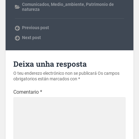
Comunicados
,
Medio_ambiente
,
Patrimonio de
natureza
Previous post
Next post
Deixa unha resposta
O teu enderezo electrónico non se publicará
Os campos
obrigatorios están marcados con
*
Comentario
*