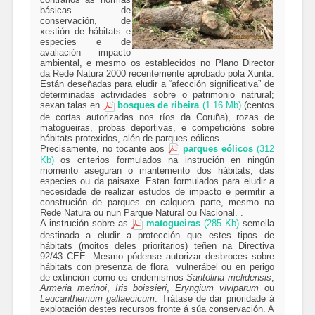
básicas de
conservación, de
xestión de hábitats e
especies e de
avaliación impacto
ambiental, e mesmo os establecidos no Plano Director
da Rede Natura 2000 recentemente aprobado pola Xunta.
Están deseñadas para eludir a “afección significativa” de
determinadas actividades sobre o patrimonio natrural;
sexan talas en
bosques de ribeira
(1.16 Mb)
(centos
de cortas autorizadas nos ríos da Coruña), rozas de
matogueiras, probas deportivas, e competicións sobre
hábitats protexidos, alén de parques eólicos.
Precisamente, no tocante aos
parques eólicos
(312
Kb)
os criterios formulados na instrución en ningún
momento aseguran o mantemento dos hábitats, das
especies ou da paisaxe. Estan formulados para eludir a
necesidade de realizar estudos de impacto e permitir a
construción de parques en calquera parte, mesmo na
Rede Natura ou nun Parque Natural ou Nacional. .
A instrución sobre as
matogueiras
(
285 Kb)
semella
destinada a eludir a protección que estes tipos de
hábitats (moitos deles prioritarios) teñen na Directiva
92/43 CEE. Mesmo pódense autorizar desbroces sobre
hábitats con presenza de flora vulnerábel ou en perigo
de extinción como os endemismos
Santolina melidensis
,
Armeria merinoi
,
Iris boissieri
,
Eryngium viviparum
ou
Leucanthemum gallaecicum
. Trátase de dar prioridade á
explotación destes recursos fronte á súa conservación. A