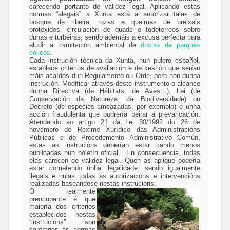
carecendo portanto de validez legal. Aplicando estas
normas “alegais” a Xunta está a autorizar talas de
bosque de ribeira, rozas e queimas de breixais
protexidos, circulación de quads e todoterreos sobre
dunas e turbeiras, sendo ademáis a excusa perfecta para
eludir a tramitación ambiental de
ducias de parques
eólicos
.
Cada instrución técnica da Xunta, nun pulcro español,
establece criterios de avaliación e de xestión que serían
máis acaídos dun Regulamento ou Orde, pero non dunha
instrución. Modificar através deste instrumento o alcance
dunha Directiva (de Hábitats, de Aves…), Lei (de
Conservación da Natureza, da Biodiversidade) ou
Decreto (de especies ameazadas, por exemplo) é unha
acción fraudulenta que podrería beirar a prevaricación.
Atendendo ao artigo 21 da Lei 30/1992 do 26 de
novembro de Réxime Xurídico das Administracións
Públicas e do Procedemento Administrativo Común,
estas as instrucións deberían estar cando menos
publicadas nun boletín oficial. En consecuencia, todas
elas carecen de validez legal. Quen as aplique podería
estar cometendo unha ilegalidade, sendo igualmente
ilegais e nulas todas as autorizacións e intervencións
realizadas baseándose nestas instrucións.
O realmente
preocupante é que
maioría dos criterios
establecidos nestas
“instrucións” son
contrarios ás normas