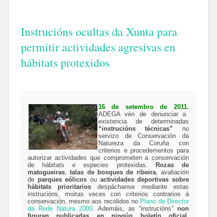
Instrucións ocultas da Xunta para
permitir actividades agresivas en
hábitats protexidos
16 de setembro de 2011.
ADEGA vén de denunciar a
existencia de determinadas
“instrucións técnicas”
no
servizo de Conservación da
Natureza da Coruña con
criterios e procedementos para
autorizar actividades que comprometen a conservación
de hábitats e especies protexidas.
Rozas de
matogueiras
,
talas de bosques de ribeira
, avaliación
de
parques eólicos
ou
actividades deportivas sobre
hábitats prioritarios
despáchanse mediante estas
instrucións, moitas veces con criterios contrarios á
conservación, mesmo aos recolidos no
Plano de Director
da Rede Natura 2000
. Ademáis, as “instrucións”
non
figuran publicadas en ningún boletín oficial
,