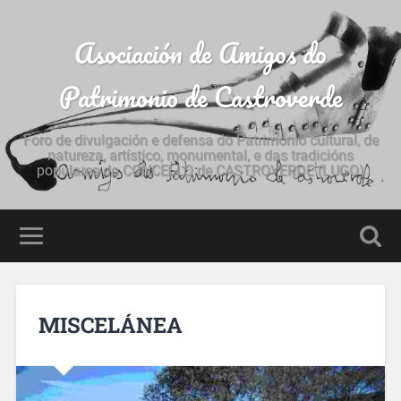
Asociación de Amigos do
Patrimonio de Castroverde
Foro de divulgación e defensa do Patrimonio cultural, de
natureza, artístico, monumental, e das tradicións
populares do CONCELLO de CASTROVERDE (LUGO)
MISCELÁNEA