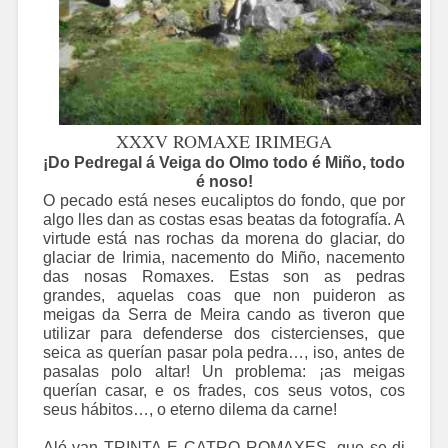
XXXV ROMAXE IRIMEGA
¡Do Pedregal á Veiga do Olmo todo é Miño, todo
é noso!
O pecado está neses eucaliptos do fondo, que por
algo lles dan as costas esas beatas da fotografía. A
virtude está nas rochas da morena do glaciar, do
glaciar de Irimia, nacemento do Miño, nacemento
das nosas Romaxes. Estas son as pedras
grandes, aquelas coas que non puideron as
meigas da Serra de Meira cando as tiveron que
utilizar para defenderse dos cistercienses, que
seica as querían pasar pola pedra…, iso, antes de
pasalas polo altar! Un problema: ¡as meigas
querían casar, e os frades, cos seus votos, cos
seus hábitos…, o eterno dilema da carne!
Aló van TRINTA E CATRO ROMAXES, que se di