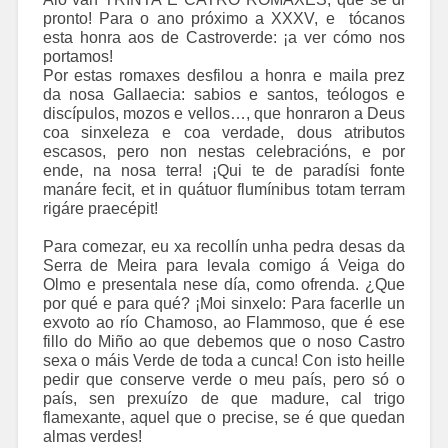
pronto! Para o ano próximo a XXXV, e tócanos
esta honra aos de Castroverde: ¡a ver cómo nos
portamos!
Por estas romaxes desfilou a honra e maila prez
da nosa Gallaecia: sabios e santos, teólogos e
discípulos, mozos e vellos…, que honraron a Deus
coa sinxeleza e coa verdade, dous atributos
escasos, pero non nestas celebracións, e por
ende, na nosa terra! ¡Qui te de paradísi fonte
manáre fecit, et in quátuor flumínibus totam terram
rigáre praecépit!
Para comezar, eu xa recollín unha pedra desas da
Serra de Meira para levala comigo á Veiga do
Olmo e presentala nese día, como ofrenda. ¿Que
por qué e para qué? ¡Moi sinxelo: Para facerlle un
exvoto ao río Chamoso, ao Flammoso, que é ese
fillo do Miño ao que debemos que o noso Castro
sexa o máis Verde de toda a cunca! Con isto heille
pedir que conserve verde o meu país, pero só o
país, sen prexuízo de que madure, cal trigo
flamexante, aquel que o precise, se é que quedan
almas verdes!