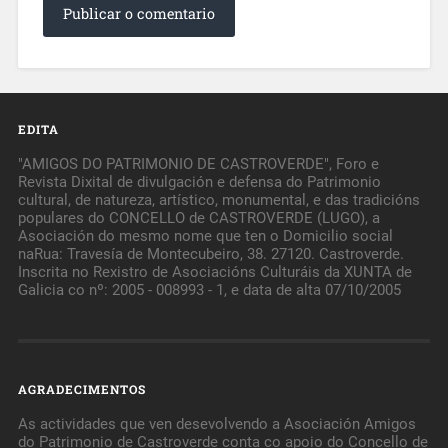
EDITA
"AMIGOS DO PATRIMONIO DE CASTROVERDE", Foro e
Revista Dixital de divulgación e defensa do Patrimonio
cultural, de natureza, artístico, monumental, e das tradicións
populares do CONCELLO de CASTROVERDE (LUGO), a
Asociación do mesmo nome que ten o Domicilio social
naRua: Travesía de Montecubeiro, 38. 27120. Castroverde.
Inscrita no Rexistro de Asociacións Culturáis da XUNTA de
Galicia co nº: 2005 - 008993 - 1, e data de alta 07/10/2005
AGRADECIMENTOS
As actividades que ven desevolvendo a Asociación Amigos
do Patrimonio de Castroverde conta co apoio do Concello de