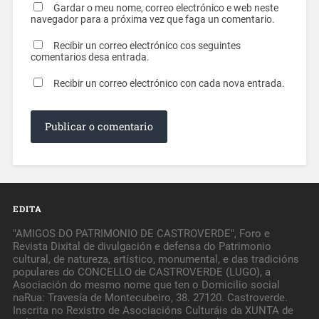
Gardar o meu nome, correo electrónico e web neste
navegador para a próxima vez que faga un comentario.
Recibir un correo electrónico cos seguintes
comentarios desa entrada.
Recibir un correo electrónico con cada nova entrada.
EDITA
"AMIGOS DO PATRIMONIO DE CASTROVERDE", Foro e
Revista Dixital de divulgación e defensa do Patrimonio
cultural, de natureza, artístico, monumental, e das tradicións
populares do CONCELLO de CASTROVERDE (LUGO), a
Asociación do mesmo nome que ten o Domicilio social
naRua: Travesía de Montecubeiro, 38. 27120. Castroverde.
Inscrita no Rexistro de Asociacións Culturáis da XUNTA de