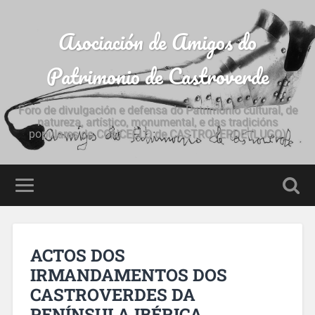
Asociación de Amigos do
Patrimonio de Castroverde
Foro de divulgación e defensa do Patrimonio cultural, de
natureza, artístico, monumental, e das tradicións
populares do CONCELLO de CASTROVERDE (LUGO)
ACTOS DOS
IRMANDAMENTOS DOS
CASTROVERDES DA
PENÍNSULA IBÉRICA