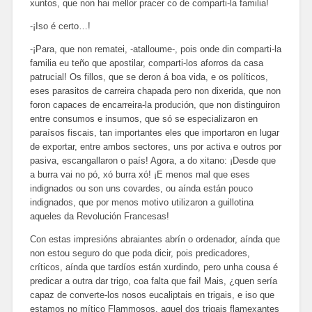
xuntos, que non hai mellor pracer co de comparti-la familia!
-¡Iso é certo…!
-¡Para, que non rematei, -atalloume-, pois onde din comparti-la
familia eu teño que apostilar, comparti-los aforros da casa
patrucial! Os fillos, que se deron á boa vida, e os políticos,
eses parasitos de carreira chapada pero non dixerida, que non
foron capaces de encarreira-la produción, que non distinguiron
entre consumos e insumos, que só se especializaron en
paraísos fiscais, tan importantes eles que importaron en lugar
de exportar, entre ambos sectores, uns por activa e outros por
pasiva, escangallaron o país! Agora, a do xitano: ¡Desde que
a burra vai no pó, xó burra xó! ¡E menos mal que eses
indignados ou son uns covardes, ou aínda están pouco
indignados, que por menos motivo utilizaron a guillotina
aqueles da Revolución Francesas!
Con estas impresións abraiantes abrín o ordenador, aínda que
non estou seguro do que poda dicir, pois predicadores,
críticos, aínda que tardíos están xurdindo, pero unha cousa é
predicar a outra dar trigo, coa falta que fai! Mais, ¿quen sería
capaz de converte-los nosos eucaliptais en trigais, e iso que
estamos no mítico Flammosos, aquel dos trigais flamexantes