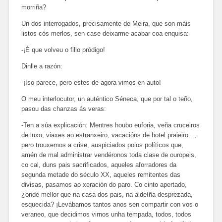
morriña?
Un dos interrogados, precisamente de Meira, que son máis
listos cós merlos, sen case deixarme acabar coa enquisa:
-¡É que volveu o fillo pródigo!
Dinlle a razón:
-¡Iso parece, pero estes de agora vimos en auto!
O meu interlocutor, un auténtico Séneca, que por tal o teño,
pasou das chanzas ás veras:
-Ten a súa explicación: Mentres houbo euforia, veña cruceiros
de luxo, viaxes ao estranxeiro, vacacións de hotel praieiro…,
pero trouxemos a crise, auspiciados polos políticos que,
amén de mal administrar vendéronos toda clase de ouropeis,
co cal, duns pais sacrificados, aqueles aforradores da
segunda metade do século XX, aqueles remitentes das
divisas, pasamos ao xeración do paro. Co cinto apertado,
¿onde mellor que na casa dos pais, na aldeíña desprezada,
esquecida? ¡Levábamos tantos anos sen compartir con vos o
veraneo, que decidimos virnos unha tempada, todos, todos