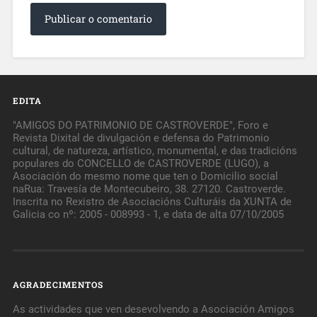
EDITA
"AMIGOS DO PATRIMONIO DE CASTROVERDE", Foro e
Revista Dixital de divulgación e defensa do Patrimonio
cultural, de natureza, artístico, monumental, e das tradicións
populares do CONCELLO de CASTROVERDE (LUGO), a
Asociación do mesmo nome que ten o Domicilio social
naRua: Travesía de Montecubeiro, 38. 27120. Castroverde.
Inscrita no Rexistro de Asociacións Culturáis da XUNTA de
Galicia co nº: 2005 - 008993 - 1, e data de alta 07/10/2005
AGRADECIMENTOS
As actividades que ven desevolvendo a Asociación Amigos