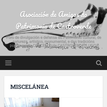
Asociación de Amigos do
Patrimonio de Castroverde
Foro de divulgación e defensa do Patrimonio cultural, de
natureza, artístico, monumental, e das tradicións
populares do CONCELLO de CASTROVERDE (LUGO)
MISCELÁNEA