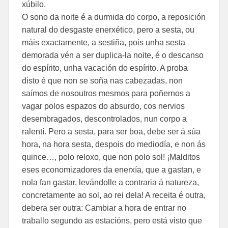
xúbilo.
O sono da noite é a durmida do corpo, a reposición
natural do desgaste enerxético, pero a sesta, ou
máis exactamente, a sestiña, pois unha sesta
demorada vén a ser duplica-la noite, é o descanso
do espírito, unha vacación do espírito. A proba
disto é que non se soña nas cabezadas, non
saímos de nosoutros mesmos para poñernos a
vagar polos espazos do absurdo, cos nervios
desembragados, descontrolados, nun corpo a
ralentí. Pero a sesta, para ser boa, debe ser á súa
hora, na hora sesta, despois do mediodía, e non ás
quince…, polo reloxo, que non polo sol! ¡Malditos
eses economizadores da enerxía, que a gastan, e
nola fan gastar, levándolle a contraria á natureza,
concretamente ao sol, ao rei dela! A receita é outra,
debera ser outra: Cambiar a hora de entrar no
traballo segundo as estacións, pero está visto que