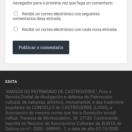
navegador para a próxima vez que faga un comentario.
Recibir un correo electrónico cos seguintes
comentarios desa entrada.
Recibir un correo electrónico con cada nova entrada.
EDITA
"AMIGOS DO PATRIMONIO DE CASTROVERDE", Foro e
Revista Dixital de divulgación e defensa do Patrimonio
cultural, de natureza, artístico, monumental, e das tradicións
populares do CONCELLO de CASTROVERDE (LUGO), a
Asociación do mesmo nome que ten o Domicilio social
naRua: Travesía de Montecubeiro, 38. 27120. Castroverde.
Inscrita no Rexistro de Asociacións Culturáis da XUNTA de
Galicia co nº: 2005 - 008993 - 1, e data de alta 07/10/2005