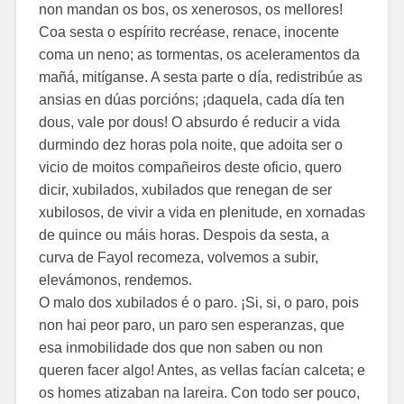
non mandan os bos, os xenerosos, os mellores!
Coa sesta o espírito recréase, renace, inocente
coma un neno; as tormentas, os aceleramentos da
mañá, mitíganse. A sesta parte o día, redistribúe as
ansias en dúas porcións; ¡daquela, cada día ten
dous, vale por dous! O absurdo é reducir a vida
durmindo dez horas pola noite, que adoita ser o
vicio de moitos compañeiros deste oficio, quero
dicir, xubilados, xubilados que renegan de ser
xubilosos, de vivir a vida en plenitude, en xornadas
de quince ou máis horas. Despois da sesta, a
curva de Fayol recomeza, volvemos a subir,
elevámonos, rendemos.
O malo dos xubilados é o paro. ¡Si, si, o paro, pois
non hai peor paro, un paro sen esperanzas, que
esa inmobilidade dos que non saben ou non
queren facer algo! Antes, as vellas facían calceta; e
os homes atizaban na lareira. Con todo ser pouco,