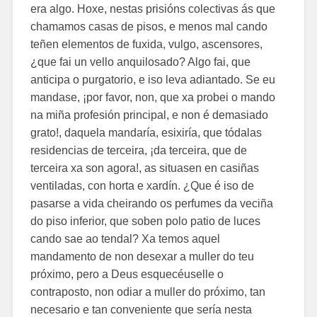
era algo. Hoxe, nestas prisións colectivas ás que
chamamos casas de pisos, e menos mal cando
teñen elementos de fuxida, vulgo, ascensores,
¿que fai un vello anquilosado? Algo fai, que
anticipa o purgatorio, e iso leva adiantado. Se eu
mandase, ¡por favor, non, que xa probei o mando
na miña profesión principal, e non é demasiado
grato!, daquela mandaría, esixiría, que tódalas
residencias de terceira, ¡da terceira, que de
terceira xa son agora!, as situasen en casiñas
ventiladas, con horta e xardín. ¿Que é iso de
pasarse a vida cheirando os perfumes da veciña
do piso inferior, que soben polo patio de luces
cando sae ao tendal? Xa temos aquel
mandamento de non desexar a muller do teu
próximo, pero a Deus esquecéuselle o
contraposto, non odiar a muller do próximo, tan
necesario e tan conveniente que sería nesta