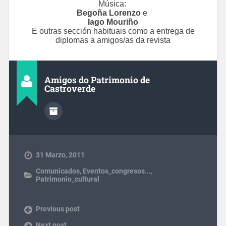
Música:
Begoña Lorenzo
e
Iago Mouriño
E outras sección habituais como a entrega de
diplomas a amigos/as da revista
Amigos do Patrimonio de
Castroverde
31 Marzo, 2011
Comunicados
,
Eventos_congresos...
,
Patrimonio_cultural
Previous post
Next post