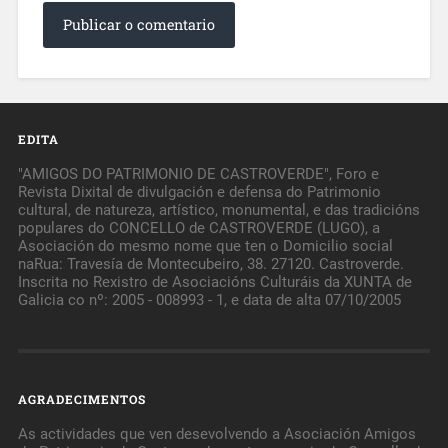
EDITA
"AMIGOS DO PATRIMONIO DE CASTROVERDE", Foro e
Revista Dixital de divulgación e defensa do Patrimonio
cultural, de natureza, artístico, monumental, e das tradicións
populares do CONCELLO de CASTROVERDE (LUGO), a
Asociación do mesmo nome que ten o Domicilio social
naRua: Travesía de Montecubeiro, 38. 27120. Castroverde.
Inscrita no Rexistro de Asociacións Culturáis da XUNTA de
Galicia co nº: 2005 - 008993 - 1, e data de alta 07/10/2005
AGRADECIMENTOS
As actividades que ven desevolvendo a Asociación Amigos