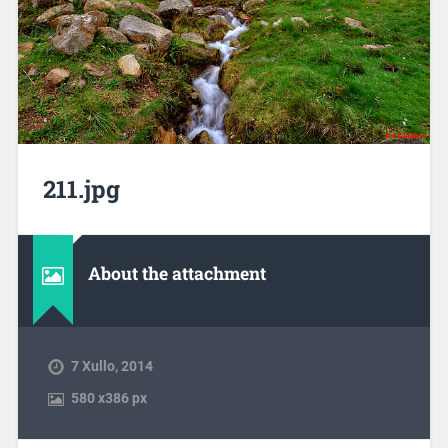
211.jpg
About the attachment
7 Xullo, 2014
580
x
386 px