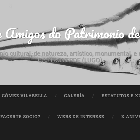
e Amigos do Patrimonio d
nio cultural, de natureza, artístico, monumental, 
CASTROVERDE (LUGO)
ª GÓMEZ VILABELLA
GALERÍA
ESTATUTOS E X
 FACERTE SOCIO?
WEBS DE INTERESE
X ANIV