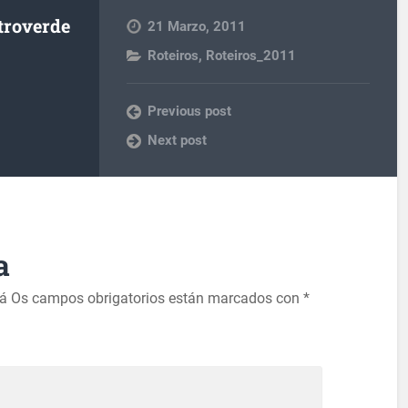
troverde
21 Marzo, 2011
Roteiros
,
Roteiros_2011
Previous post
Next post
a
rá
Os campos obrigatorios están marcados con
*