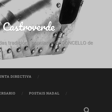
e Castroverde
e das tradicións populares do CONCELLO de
UNTA DIRECTIVA
ERSARIO
POSTAIS NADAL