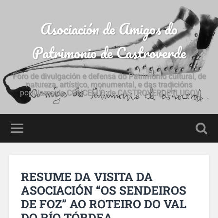
Asociación de Amigos do
Patrimonio de Castroverde
Foro de divulgación e defensa do Patrimonio cultural, de
natureza, artístico, monumental, e das tradicións
populares do CONCELLO de CASTROVERDE (LUGO)
RESUME DA VISITA DA
ASOCIACIÓN “OS SENDEIROS
DE FOZ” AO ROTEIRO DO VAL
DO RÍO TÓRDEA.