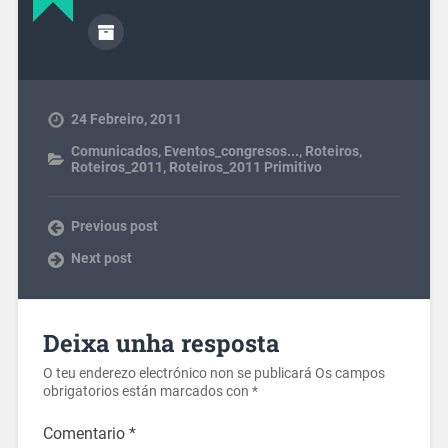
24 Febreiro, 2011
Comunicados
,
Eventos_congresos...
,
Roteiros
,
Roteiros_2011
,
Roteiros_2011 Primitivo
Previous post
Next post
Deixa unha resposta
O teu enderezo electrónico non se publicará
Os campos
obrigatorios están marcados con
*
Comentario
*