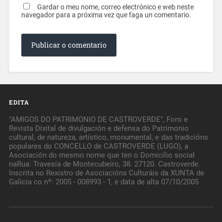
Gardar o meu nome, correo electrónico e web neste
navegador para a próxima vez que faga un comentario.
EDITA
"AMIGOS DO PATRIMONIO DE CASTROVERDE", Foro e
Revista Dixital de divulgación e defensa do Patrimonio
cultural, de natureza, artístico, monumental, e das tradicións
populares do CONCELLO de CASTROVERDE (LUGO), a
Asociación do mesmo nome que ten o Domicilio social
naRua: Travesía de Montecubeiro, 38. 27120. Castroverde.
Inscrita no Rexistro de Asociacións Culturáis da XUNTA de
Galicia co nº: 2005 - 008993 - 1, e data de alta 07/10/2005