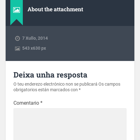
About the attachment
7 Xullo, 2014
543
x
630 px
Deixa unha resposta
O teu enderezo electrónico non se publicará
Os campos
obrigatorios están marcados con
*
Comentario
*