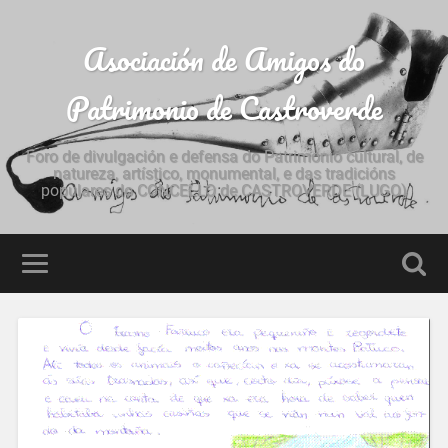
Asociación de Amigos do
Patrimonio de Castroverde
Foro de divulgación e defensa do Patrimonio cultural, de
natureza, artístico, monumental, e das tradicións
populares do CONCELLO de CASTROVERDE (LUGO)