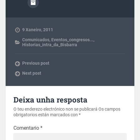
9 Xaneiro, 2011
Comunicados
,
Eventos_congresos...
,
Historias_intra_da_Bisbarra
Previous post
Next post
Deixa unha resposta
O teu enderezo electrónico non se publicará
Os campos
obrigatorios están marcados con
*
Comentario
*