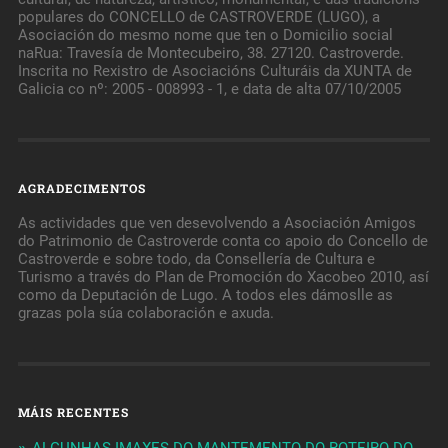
populares do CONCELLO de CASTROVERDE (LUGO), a
Asociación do mesmo nome que ten o Domicilio social
naRua: Travesía de Montecubeiro, 38. 27120. Castroverde.
Inscrita no Rexistro de Asociacións Culturáis da XUNTA de
Galicia co nº: 2005 - 008993 - 1, e data de alta 07/10/2005
AGRADECIMENTOS
As actividades que ven desevolvendo a Asociación Amigos
do Patrimonio de Castroverde conta co apoio do Concello de
Castroverde e sobre todo, da Consellería de Cultura e
Turismo a través do Plan de Promoción do Xacobeo 2010, así
como da Deputación de Lugo. A todos eles dámoslle as
grazas pola súa colaboración e axuda.
MÁIS RECENTES
ALGUNHAS IMAXES DO MANTEMENTO DO ROTEIRO DO