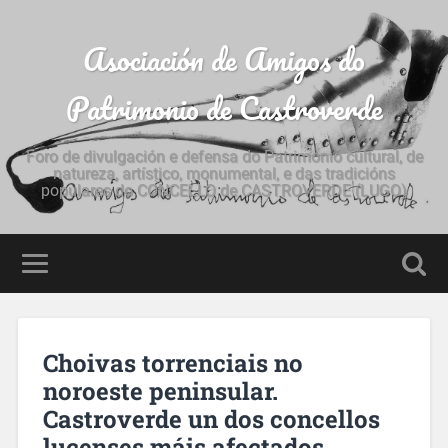
Asociación de Amigos do
Patrimonio de Castroverde
Foro de divulgación e defensa do Patrimonio cultural, de
natureza, artístico, monumental, e das tradicións
populares do CONCELLO de CASTROVERDE (LUGO)
Choivas torrenciais no
noroeste peninsular.
Castroverde un dos concellos
lucenses máis afectados