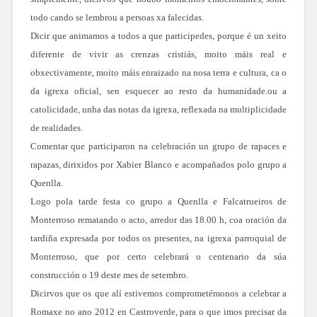
todo cando se lembrou a persoas xa falecidas.
Dicir que animamos a todos a que participedes, porque é un xeito
diferente de vivir as crenzas cristiás, moito máis real e
obxectivamente, moito máis enraizado na nosa terra e cultura, ca o
da igrexa oficial, sen esquecer ao resto da humanidade.ou a
catolicidade, unha das notas da igrexa, reflexada na multiplicidade
de realidades.
Comentar que participaron na celebración un grupo de rapaces e
rapazas, dirixidos por Xabier Blanco e acompañados polo grupo a
Quenlla.
Logo pola tarde festa co grupo a Quenlla e Falcatrueiros de
Monterroso rematando o acto, arredor das 18.00 h, coa oración da
tardiña expresada por todos os presentes, na igrexa parroquial de
Monterroso, que por certo celebrará o centenario da súa
construcción o 19 deste mes de setembro.
Dicirvos que os que alí estivemos comprometémonos a celebrar a
Romaxe no ano 2012 en Castroverde, para o que imos precisar da