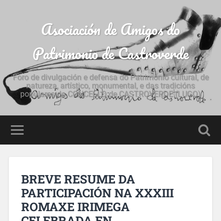
Asociación de Amigos do
Patrimonio de Castroverde
Foro de divulgación e defensa do Patrimonio cultural, de
natureza, artístico, monumental, e das tradicións
populares do CONCELLO de CASTROVERDE (LUGO)
BREVE RESUME DA
PARTICIPACIÓN NA XXXIII
ROMAXE IRIMEGA
CELEBRADA EN