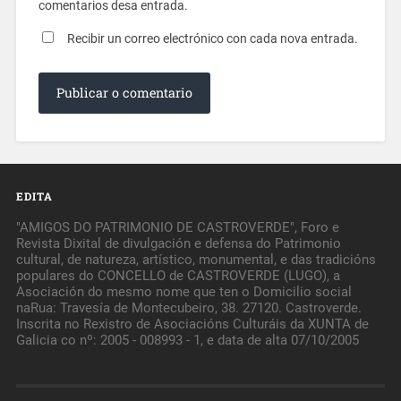
comentarios desa entrada.
Recibir un correo electrónico con cada nova entrada.
EDITA
"AMIGOS DO PATRIMONIO DE CASTROVERDE", Foro e
Revista Dixital de divulgación e defensa do Patrimonio
cultural, de natureza, artístico, monumental, e das tradicións
populares do CONCELLO de CASTROVERDE (LUGO), a
Asociación do mesmo nome que ten o Domicilio social
naRua: Travesía de Montecubeiro, 38. 27120. Castroverde.
Inscrita no Rexistro de Asociacións Culturáis da XUNTA de
Galicia co nº: 2005 - 008993 - 1, e data de alta 07/10/2005