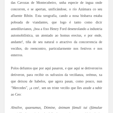
das Cavozas de Montecubeiro, unha especie de ingua onde
concorren, e se apertan, unificándose, o río Azúmara co seu
afluente Ribón. Esta xeografía, cando a nosa bisbarra estaba
poboada de viandantes, que logo é tanto como dicir
antediluvianos, ¡boa a fixo Henry Ford desenrolando a industria
automobilística, un atentado ao homus erectus, e por ende,
andante!, tiña de seu natural o atractivo da concorrencia de
veciños, do reencontro, particularmente nos festivos e nos
enterros.
Polos defuntos que por aquí pasaron, e que aquí se detiveron/os
detiveron, para recibir os sufraxios da veciñanza, orémus, xa
que deixou de habelos, que agora pasan, como pouco, nun
“Mercedes”, ¡a cen!, sen un triste veciño que lles axude a subir
ao Ceo:
Absólve, quaesumus, Dómine, ánimam fámuli tui (fámulae