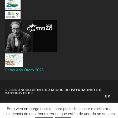
Obras Ano Otero 2026
© 2026
ASOCIACIÓN DE AMIGOS DO PATRIMONIO DE
CASTROVERDE
UP ↑
Esta web emprega cookies para poder funcionar e mellorar a
Web creada, aloxada e mantida por Café Dixital SL - 2026.
experiencia de uso. Asumiremos que estás de acordo se segues
Visítanos en
https://cafedixital.com
ou ponte en contacto