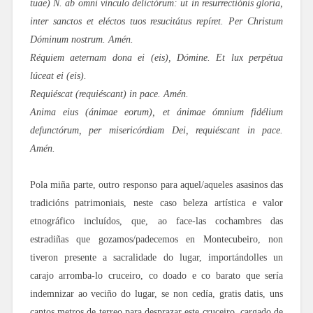
tuae) N. ab omni vinculo delictórum: ut in resurrectiónis gloria,
inter sanctos et eléctos tuos resucitátus repíret. Per Christum
Dóminum nostrum. Amén.
Réquiem aeternam dona ei (eis), Dómine. Et lux perpétua
lúceat ei (eis).
Requiéscat (requiéscant) in pace. Amén.
Anima eius (ánimae eorum), et ánimae ómnium fidélium
defunctórum, per misericórdiam Dei, requiéscant in pace.
Amén.
Pola miña parte, outro responso para aquel/aqueles asasinos das
tradicións patrimoniais, neste caso beleza artística e valor
etnográfico incluídos, que, ao face-las cochambres das
estradiñas que gozamos/padecemos en Montecubeiro, non
tiveron presente a sacralidade do lugar, importándolles un
carajo arromba-lo cruceiro, co doado e co barato que sería
indemnizar ao veciño do lugar, se non cedía, gratis datis, uns
cantos metros de terreo para desprazar este cruceiro, cargado de