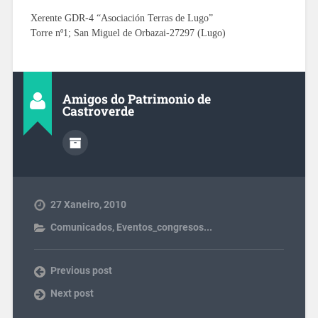
Xerente GDR-4 “Asociación Terras de Lugo”
Torre nº1; San Miguel de Orbazai-27297 (Lugo)
Amigos do Patrimonio de
Castroverde
27 Xaneiro, 2010
Comunicados
,
Eventos_congresos...
Previous post
Next post