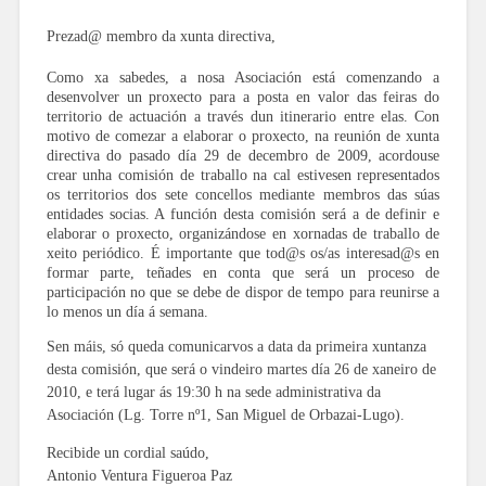
Prezad@ membro da xunta directiva,
Como xa sabedes, a nosa Asociación está comenzando a
desenvolver un proxecto para a posta en valor das feiras do
territorio de actuación a través dun itinerario entre elas. Con
motivo de comezar a elaborar o proxecto, na reunión de xunta
directiva do pasado día 29 de decembro de 2009, acordouse
crear unha comisión de traballo na cal estivesen representados
os territorios dos sete concellos mediante membros das súas
entidades socias. A función desta comisión será a de definir e
elaborar o proxecto, organizándose en xornadas de traballo de
xeito periódico. É importante que tod@s os/as interesad@s en
formar parte, teñades en conta que será un proceso de
participación no que se debe de dispor de tempo para reunirse a
lo menos un día á semana.
Sen máis, só queda comunicarvos a data da primeira xuntanza
desta comisión, que será o vindeiro martes día 26 de xaneiro de
2010, e terá lugar ás 19:30 h na sede administrativa da
Asociación (Lg. Torre nº1, San Miguel de Orbazai-Lugo).
Recibide un cordial saúdo,
Antonio Ventura Figueroa Paz