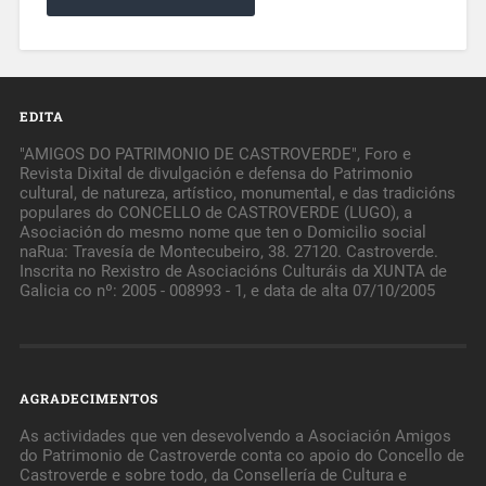
EDITA
"AMIGOS DO PATRIMONIO DE CASTROVERDE", Foro e
Revista Dixital de divulgación e defensa do Patrimonio
cultural, de natureza, artístico, monumental, e das tradicións
populares do CONCELLO de CASTROVERDE (LUGO), a
Asociación do mesmo nome que ten o Domicilio social
naRua: Travesía de Montecubeiro, 38. 27120. Castroverde.
Inscrita no Rexistro de Asociacións Culturáis da XUNTA de
Galicia co nº: 2005 - 008993 - 1, e data de alta 07/10/2005
AGRADECIMENTOS
As actividades que ven desevolvendo a Asociación Amigos
do Patrimonio de Castroverde conta co apoio do Concello de
Castroverde e sobre todo, da Consellería de Cultura e