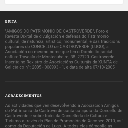
EDITA
"AMIGOS DO PATRIMONIO DE CASTROVERDE", Foro e
Revista Dixital de divulgación e defensa do Patrimonio
cultural, de natureza, artístico, monumental, e das tradicións
populares do CONCELLO de CASTROVERDE (LUGO), a
Asociación do mesmo nome que ten o Domicilio social
naRua: Travesía de Montecubeiro, 38. 27120. Castroverde.
Inscrita no Rexistro de Asociacións Culturáis da XUNTA de
Galicia co nº: 2005 - 008993 - 1, e data de alta 07/10/2005
AGRADECIMENTOS
As actividades que ven desevolvendo a Asociación Amigos
do Patrimonio de Castroverde conta co apoio do Concello de
Castroverde e sobre todo, da Consellería de Cultura e
Turismo a través do Plan de Promoción do Xacobeo 2010, así
como da Deputación de Lugo. A todos eles dámoslle as