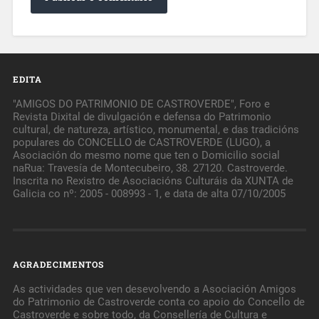
EDITA
"AMIGOS DO PATRIMONIO DE CASTROVERDE", Foro e
Revista Dixital de divulgación e defensa do Patrimonio
cultural, de natureza, artístico, monumental, e das tradicións
populares do CONCELLO de CASTROVERDE (LUGO), a
Asociación do mesmo nome que ten o Domicilio social
naRua: Travesía de Montecubeiro, 38. 27120. Castroverde.
Inscrita no Rexistro de Asociacións Culturáis da XUNTA de
Galicia co nº: 2005 - 008993 - 1, e data de alta 07/10/2005
AGRADECIMENTOS
As actividades que ven desevolvendo a Asociación Amigos
do Patrimonio de Castroverde conta co apoio do Concello de
Castroverde e sobre todo, da Consellería de Cultura e