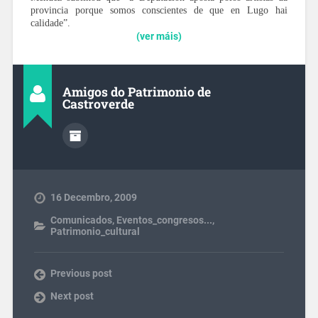
provincia porque somos conscientes de que en Lugo hai
calidade”.
(ver máis)
Amigos do Patrimonio de
Castroverde
16 Decembro, 2009
Comunicados
,
Eventos_congresos...
,
Patrimonio_cultural
Previous post
Next post