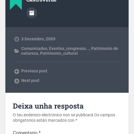
3 Decembro, 2009
Comunicados
,
Eventos_congresos...
,
Patrimonio de
natureza
,
Patrimonio_cultural
Previous post
Next post
Deixa unha resposta
O teu enderezo electrónico non se publicará
Os campos
obrigatorios están marcados con
*
Comentario
*