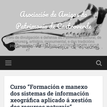
Asociación de Amigos do
Patrimonio de Castroverde
Foro de divulgación e defensa do Patrimonio cultural, de
natureza, artístico, monumental, e das tradicións
populares do CONCELLO de CASTROVERDE (LUGO)
Curso “Formación e manexo
dos sistemas de información
xeográfica aplicado á xestión
dos recursos naturais”