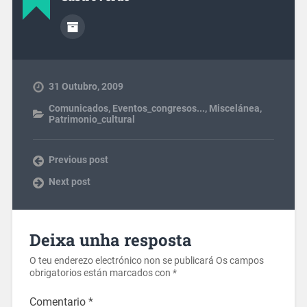
31 Outubro, 2009
Comunicados
,
Eventos_congresos...
,
Miscelánea
,
Patrimonio_cultural
Previous post
Next post
Deixa unha resposta
O teu enderezo electrónico non se publicará
Os campos
obrigatorios están marcados con
*
Comentario
*