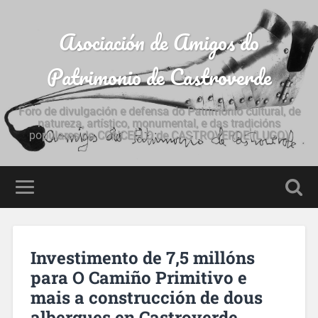
Asociación de Amigos do
Patrimonio de Castroverde
Foro de divulgación e defensa do Patrimonio cultural, de
natureza, artístico, monumental, e das tradicións
populares do CONCELLO de CASTROVERDE (LUGO)
Investimento de 7,5 millóns
para O Camiño Primitivo e
mais a construcción de dous
albergues en Castroverde