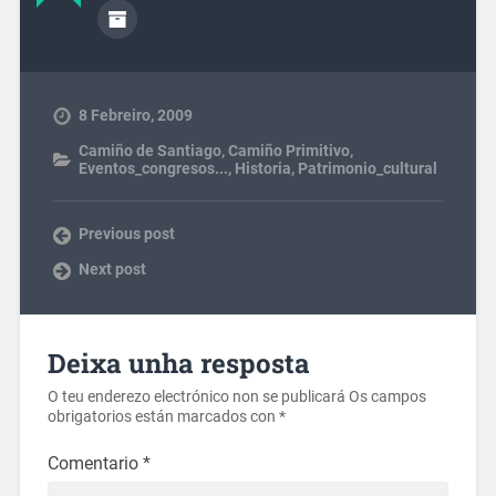
8 Febreiro, 2009
Camiño de Santiago
,
Camiño Primitivo
,
Eventos_congresos...
,
Historia
,
Patrimonio_cultural
Previous post
Next post
Deixa unha resposta
O teu enderezo electrónico non se publicará
Os campos
obrigatorios están marcados con
*
Comentario
*